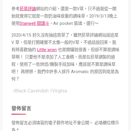
參考
菸草評論
網站的介紹，還是一款V草，只不過我從一開
始就覺得它就是一款奶油味很重的調味草。2019/3/13晚上
使用
Stanwell 閱讀斗
，Air pocket 裝填，還行～
2020/4/15 好久沒有抽這款草了，雖然菸草評論網站說這是
V 草，但是打開確實不太像一般的V草，不過話說回來，我
有時喜歡抽的
Little wren
也是開罐就很香，但卻不算是調味
草啊！ 只要他不是添加了人工香精，而是在菸草調製的過
程，使用了一些烘焙/醃製手段加味，應該就不算是調味草
吧！ 再想想，我們中許多人排斥 Aromatic 的原因到底是為
何？
#
Black Cavendish
#
Virginia
發佈留言
發佈留言必須填寫的電子郵件地址不會公開。
必填欄位標示
為
*