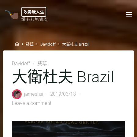
Skip
to
吹奏我人生
content
煙斗/菸草/亂吹
Home
菸草
Davidoff
大衛杜夫 Brazil
Davidoff
/
菸草
大衛杜夫 Brazil
jameshsi
2019/03/13
Leave a comment