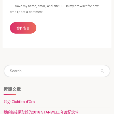
Save my name, email, and site URL in my browser for next
time I post a comment.
Se
Search
fo
近期文章
沙芬 Giubileo d’Oro
我的被疫情耽誤的2018 STANWELL 年度紀念斗