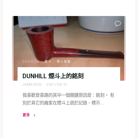
"可
惜
了
這
把
難
得
一
見
DUNHILL
/
煙斗
/
煙斗知識
的
DUNHILL 煙斗上的銘刻
登
喜
JAMESHSI
2021/03/31
路
我喜歡登喜路的其中一個關鍵原因是：銘刻。 有
老
別於其它的廠家在煙斗上疏於記錄、標示 …
斗"
更多
"DUNHILL
煙
斗