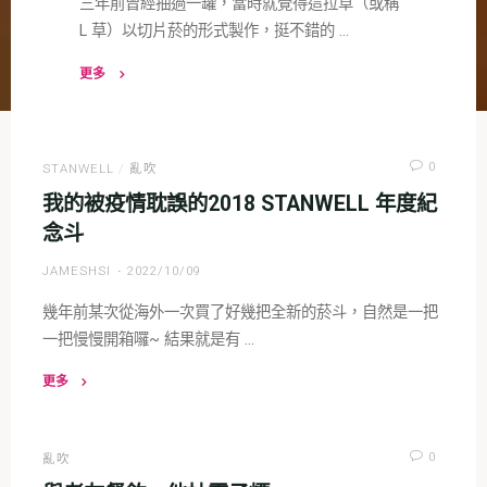
三年前曾經抽過一罐，當時就覺得這拉草（或稱
L 草）以切片菸的形式製作，挺不錯的 …
更多
"沙
芬
Giubileo
0
STANWELL
/
亂吹
d’Oro"
我的被疫情耽誤的2018 STANWELL 年度紀
念斗
JAMESHSI
2022/10/09
幾年前某次從海外一次買了好幾把全新的菸斗，自然是一把
一把慢慢開箱囉~ 結果就是有 …
更多
"我
的
被
0
亂吹
疫