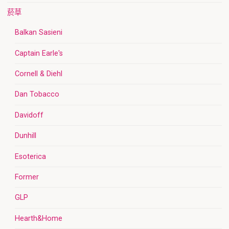
菸草
Balkan Sasieni
Captain Earle's
Cornell & Diehl
Dan Tobacco
Davidoff
Dunhill
Esoterica
Former
GLP
Hearth&Home