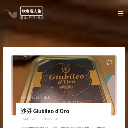
Skip
to
吹奏我人生
content
煙斗/菸草/亂吹
SAVINELLI
/
亂吹
沙芬 Giubileo d’Oro
JAMESHSI
2022/10/20