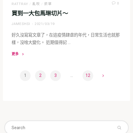
0
RATTRAY
/
亂吹
/
菸草
上
買到一大包馬琳切片～
的
銘
JAMESHSI
2021/03/19
刻"
好久沒寫寫文章了，在這疫情肆虐的年代，日常生活也就那
樣，沒啥大變化。 近期值得記 …
更多
"買
到
一
1
2
3
...
12
大
文
包
馬
章
琳
切
導
片
Se
～"
Search
fo