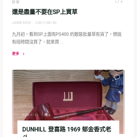
能
4
菸草
抽
還是盡量不要在SP上買草
16
JAMESHSI
2021/09/30
斗
的
九月初，看到SP上面有PS400 的散裝批量草有貨了，想說
能
有段時間沒買了，就來買 …
人"
更多
"還
是
盡
量
不
要
在
SP
DUNHILL
/
煙斗
上
買
DUNHILL 登喜路 1969 郁金香式老
草"