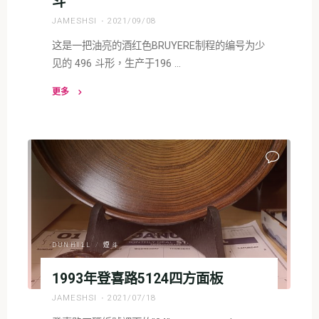
斗
JAMESHSI
2021/09/08
这是一把油亮的酒红色BRUYERE制程的编号为少
见的 496 斗形，生产于196 …
更多
"DUNHILL
登
喜
路
1969
郁
金
香
式
DUNHILL
/
煙斗
老
1993年登喜路5124四方面板
斗"
JAMESHSI
2021/07/18