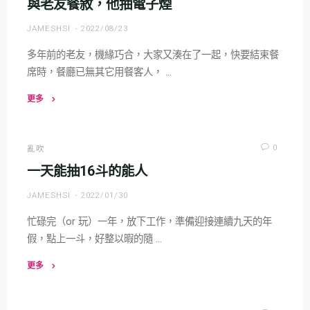
與老友餐敘，他抽電子煙
情
JAMESHSI
2022/08/23
耽
誤
多年前的老友，機緣巧合，大家又湊在了一起，快要結束餐
的
席時，餐廳已無其它用餐客人， …
2018
STANWELL
更多
年
"與
度
老
紀
友
0
亂吹
念
餐
一天能抽16斗的能人
斗"
敘，
JAMESHSI
2022/01/30
他
抽
忙碌完（or 玩）一年，放下工作，準備迎接連續九天的年
電
假，點上一斗，好整以暇的隨 …
子
煙"
更多
"一
天