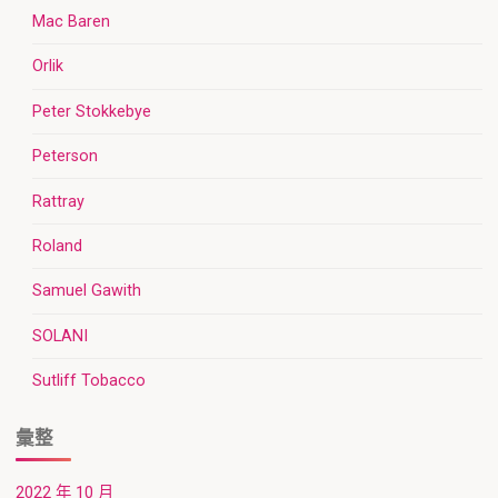
Mac Baren
Orlik
Peter Stokkebye
Peterson
Rattray
Roland
Samuel Gawith
SOLANI
Sutliff Tobacco
彙整
2022 年 10 月