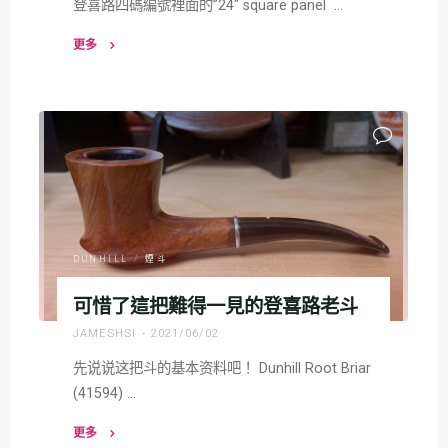
登喜路四碼編號裡面的”24″ square panel …
更多
"1993
年
登
喜
路
5124
四
方
面
DUNHILL
/
煙斗
板"
可惜了這把難得一見的登喜路老斗
JAMESHSI
2021/06/02
先说说这把斗的基本资料吧！ Dunhill Root Briar
(41594) …
更多