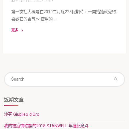
JAMESHSI
2019/03/07
第一次抽大概是在2019二月底228假期時，一開始抽就覺得
喜歡它的香气～ 使用的 …
更多
"老
鐵
甲
鐵
甲
艦
Se
隊"
Search
fo
近期文章
沙芬 Giubileo d’Oro
我的被疫情耽誤的2018 STANWELL 年度紀念斗