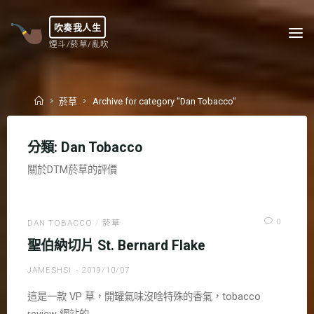
Skip
to
吹奏我人生
content
煙斗/菸草/亂吹
Home
菸草
Archive for category "Dan Tobacco"
分類:
Dan Tobacco
關於DTM菸草的評價
0
DAN TOBACCO
/
菸草
聖伯納切片 St. Bernard Flake
JAMESHSI
2019/10/07
這是一款 VP 草，開罐氣味沒啥特殊的香氣，tobacco