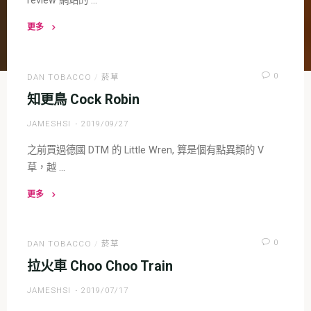
review 網站的 …
更多
"聖
伯
納
0
DAN TOBACCO
/
菸草
切
知更鳥 Cock Robin
片
JAMESHSI
2019/09/27
St.
Bernard
之前買過德國 DTM 的 Little Wren, 算是個有點異類的 V
Flake"
草，越 …
更多
"知
更
鳥
0
DAN TOBACCO
/
菸草
Cock
拉火車 Choo Choo Train
Robin"
JAMESHSI
2019/07/17