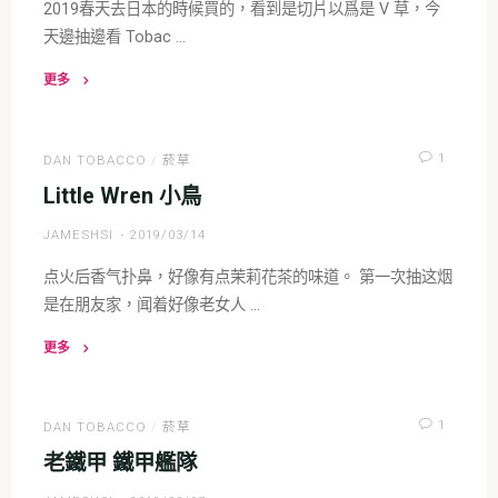
2019春天去日本的時候買的，看到是切片以爲是 V 草，今
天邊抽邊看 Tobac …
更多
"拉
火
車
1
DAN TOBACCO
/
菸草
Choo
Little Wren 小鳥
Choo
JAMESHSI
2019/03/14
Train"
点火后香气扑鼻，好像有点茉莉花茶的味道。 第一次抽这烟
是在朋友家，闻着好像老女人 …
更多
"Little
Wren
小
1
DAN TOBACCO
/
菸草
鳥"
老鐵甲 鐵甲艦隊